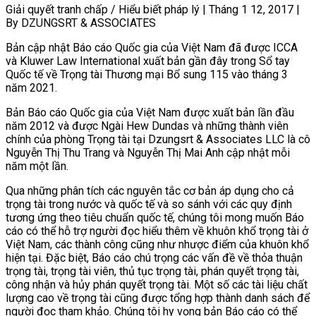
Giải quyết tranh chấp / Hiểu biết pháp lý
|
Tháng 1 12, 2017
|
By DZUNGSRT & ASSOCIATES
Bản cập nhật Báo cáo Quốc gia của Việt Nam đã được ICCA
và Kluwer Law International xuất bản gần đây trong Sổ tay
Quốc tế về Trọng tài Thương mại Bổ sung 115 vào tháng 3
năm 2021.
Bản Báo cáo Quốc gia của Việt Nam được xuất bản lần đầu
năm 2012 và được Ngài Hew Dundas và những thành viên
chính của phòng Trọng tài tại Dzungsrt & Associates LLC là cô
Nguyễn Thị Thu Trang và Nguyễn Thị Mai Anh cập nhật mỗi
năm một lần.
Qua những phân tích các nguyên tắc cơ bản áp dụng cho cả
trọng tài trong nước và quốc tế và so sánh với các quy định
tương ứng theo tiêu chuẩn quốc tế, chúng tôi mong muốn Báo
cáo có thể hỗ trợ người đọc hiểu thêm về khuôn khổ trọng tài ở
Việt Nam, các thành công cũng như nhược điểm của khuôn khổ
hiện tại. Đặc biệt, Báo cáo chú trọng các vấn đề về thỏa thuận
trọng tài, trọng tài viên, thủ tục trọng tài, phán quyết trọng tài,
công nhận và hủy phán quyết trọng tài. Một số các tài liệu chất
lượng cao về trọng tài cũng được tổng hợp thành danh sách để
người đọc tham khảo. Chúng tôi hy vọng bản Báo cáo có thể