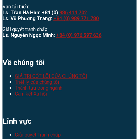
Vận tải biển:
Ls. Trần Hà Hân: +84 (0)
986 414 702
Ls. Vũ Phương Trang:
+84 (0) 989 771 780
Giải quyết tranh chấp:
Ls. Nguyễn Ngọc Minh:
+84 (0) 976 597 636
Về chúng tôi
GIÁ TRỊ CỐT LÕI CỦA CHÚNG TÔI
Triết lý của chúng tôi
Thành tựu trong ngành
Cam kết Xã hội
Lĩnh vực
Giải quyết Tranh chấp