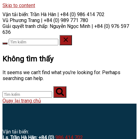
Skip to content
Vận tải biển:
Trần Hà Hân | +84 (0) 986 414 702
Vũ Phương Trang | +84 (0) 989 771 780
Giải quyết tranh chấp:
Nguyễn Ngọc Minh | +84 (0) 976 597
636
Không tìm thấy
It seems we can’t find what you’re looking for. Perhaps
searching can help.
Quay lại trang chủ
Vận tải biển:
Ls. Trần Hà Hân: +84 (0)
986 414 702