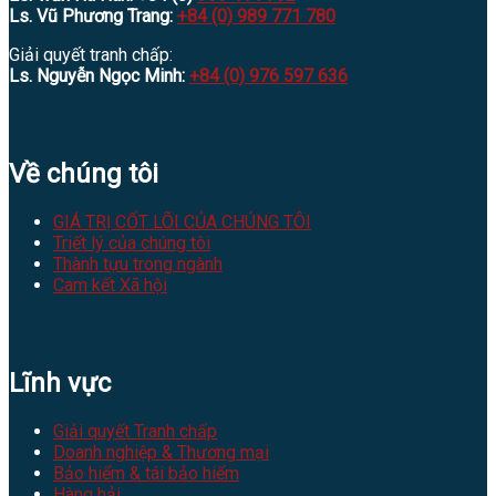
Ls. Vũ Phương Trang:
+84 (0) 989 771 780
Giải quyết tranh chấp:
Ls. Nguyễn Ngọc Minh:
+84 (0) 976 597 636
Về chúng tôi
GIÁ TRỊ CỐT LÕI CỦA CHÚNG TÔI
Triết lý của chúng tôi
Thành tựu trong ngành
Cam kết Xã hội
Lĩnh vực
Giải quyết Tranh chấp
Doanh nghiệp & Thương mại
Bảo hiểm & tái bảo hiểm
Hàng hải