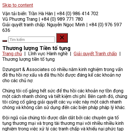
Skip to content
Vận tải biển:
Trần Hà Hân | +84 (0) 986 414 702
Vũ Phương Trang | +84 (0) 989 771 780
Giải quyết tranh chấp:
Nguyễn Ngọc Minh | +84 (0) 976 597
636
Thương lượng Tiền tố tụng
Trang chủ
|
Lĩnh vực Hành nghề
|
Giải quyết Tranh chấp
|
Thương lượng tiền tố tụng
Dzungsrt & Associates có nhiều năm kinh nghiệm trong vấn
đề thu hồi nợ xấu và đã thu hồi được đáng kể các khoản nợ
cho các chủ nợ.
Chúng tôi cố gắng hết sức để thu hồi các khoản nợ tồn đọng
một cách nhanh chóng và tiết kiệm chi phí. Bên cạnh đó, chúng
tôi cũng cố gắng giải quyết các vụ việc này một cách nhanh
chóng và không cần sử dụng đến các biện pháp pháp lý khác.
Đội ngũ của chúng tôi được dẫn dắt bởi các chuyên gia tố
tụng thương mại và trọng tài thương mại với nhiều nhiều kinh
nghiệm trong việc xử lý các tranh chấp và khiếu nại phức tạp