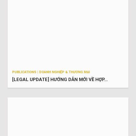
PUBLICATIONS | DOANH NGHIỆP & THƯƠNG MẠI
[LEGAL UPDATE] HƯỚNG DẪN MỚI VỀ HỢP...