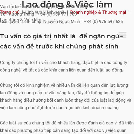
Lao động & Việc làm
Skip
Vận tải biển:
Trần Hà Hân | +84 (0) 986 414 702
to
Trang chủ
|
Lĩnh vực Hành nghề
|
Doanh nghiệp & Thương mại
|
Vũ Phương Trang | +84 (0) 989 771 780
content
Lao động & Việc làm
Giải quyết tranh chấp:
Nguyễn Ngọc Minh | +84 (0) 976 597 636
Tư vấn có giá trị nhất là để ngăn ngừa
các vấn đề trước khi chúng phát sinh
Công ty chúng tôi tư vấn cho khách hàng, đặc biệt là các công ty
công nghệ, về tất cả các khía cạnh liên quan đến luật lao động.
Chúng tôi có kinh nghiệm về nhiều vấn đề liên quan đến lực lượng
lao động và cung cấp tư vấn sáng tạo, đầy đủ thông tin để giúp
khách hàng điều hướng bối cảnh luôn thay đổi của luật lao động và
việc làm cũng như đạt được các mục tiêu kinh doanh của họ.
Các luật sư của chúng tôi đã nhiều lần được đánh giá cao vì đã triển
khai các phương pháp tiếp cận sáng tạo đối với các vụ việc quan