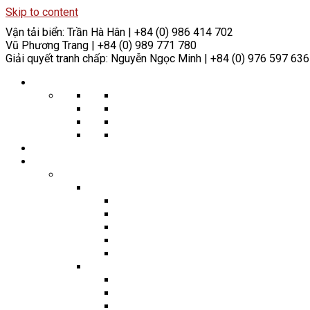
Skip to content
Vận tải biển:
Trần Hà Hân | +84 (0) 986 414 702
Vũ Phương Trang | +84 (0) 989 771 780
Giải quyết tranh chấp:
Nguyễn Ngọc Minh | +84 (0) 976 597 636
VỀ CHÚNG TÔI
Giá trị cốt lõi của chúng tôi
Triết lý của chúng tôi
Thành tựu trong ngành
Cam kết Xã hội
ĐỘI NGŨ
HÀNH NGHỀ
Giải quyết Tranh chấp
Trọng tài
Trọng tài Thương mại & Hàng hóa
Trọng tài Xây dựng
Trọng tài Hàng hải
Trọng tài Năng lượng & Tài nguyên Thiên
Trọng tài Đầu tư
Tranh tụng
Tranh tụng Hàng hải
Tranh tụng Thương mại
Tranh tụng về Cho thi hành