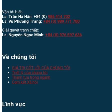
Vận tải biển:
Ls. Trần Hà Hân: +84 (0)
986 414 702
Ls. Vũ Phương Trang:
+84 (0) 989 771 780
Giải quyết tranh chấp:
Ls. Nguyễn Ngọc Minh:
+84 (0) 976 597 636
Về chúng tôi
GIÁ TRỊ CỐT LÕI CỦA CHÚNG TÔI
Triết lý của chúng tôi
Thành tựu trong ngành
Cam kết Xã hội
Lĩnh vực