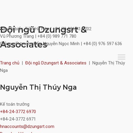
Skip
Đội ngũ Dzungsrt &
Vận tải biển:
Trần Hà Hân | +84 (0) 986 414 702
to
Vũ Phương Trang | +84 (0) 989 771 780
content
Associates
Giải quyết tranh chấp:
Nguyễn Ngọc Minh | +84 (0) 976 597 636
Trang chủ
|
Đội ngũ Dzungsrt & Associates
|
Nguyễn Thị Thúy
Nga
Nguyễn Thị Thúy Nga
Kế toán trưởng
+84-24-3772 6970
+84-24-3772 6971
hnaccounts@dzungsrt.com