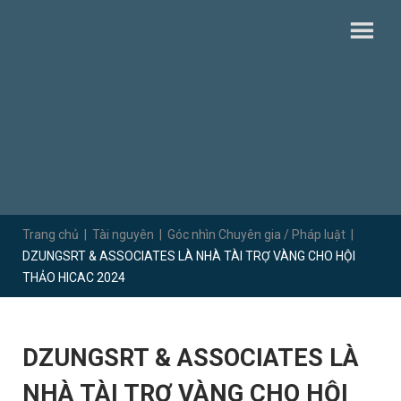
Trang chủ
|
Tài nguyên
|
Góc nhìn Chuyên gia / Pháp luật
|
DZUNGSRT & ASSOCIATES LÀ NHÀ TÀI TRỢ VÀNG CHO HỘI
THẢO HICAC 2024
DZUNGSRT & ASSOCIATES LÀ
NHÀ TÀI TRỢ VÀNG CHO HỘI