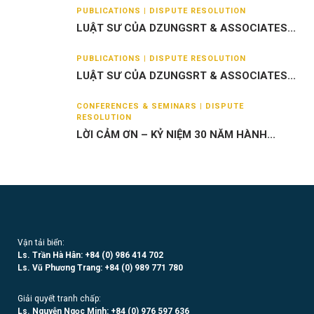
PUBLICATIONS | DISPUTE RESOLUTION
LUẬT SƯ CỦA DZUNGSRT & ASSOCIATES...
PUBLICATIONS | DISPUTE RESOLUTION
LUẬT SƯ CỦA DZUNGSRT & ASSOCIATES...
CONFERENCES & SEMINARS | DISPUTE
RESOLUTION
LỜI CẢM ƠN – KỶ NIỆM 30 NĂM HÀNH...
Vận tải biển:
Ls. Trần Hà Hân: +84 (0)
986 414 702
Ls. Vũ Phương Trang:
+84 (0) 989 771 780
Giải quyết tranh chấp:
Ls. Nguyễn Ngọc Minh:
+84 (0) 976 597 636