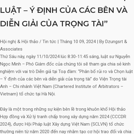
LUẬT – Ý ĐỊNH CỦA CÁC BÊN VÀ
DIỄN GIẢI CỦA TRỌNG TÀI”
Hội nghị & Hội thảo / Tin tức
|
Tháng 10 09, 2024
|
By Dzungsrt &
Associates
Thứ Sáu này, ngày 11/10/2024 lúc 8:30-11:45 sáng, luật sư Nguyễn
Ngọc Minh – Phó Giám đốc của chúng tôi sẽ tham gia chia sẻ kinh
nghiệm với vai trò Diễn giả tại Toạ đàm: “Phân bổ rủi ro và Chọn luật
– Ý định của các bên và diễn giải của trọng tài” do Viện Trọng tài
Anh – Chi nhánh Việt Nam (Chartered Institute of Arbitrators –
Vietnam) tổ
chức tại Hà Nội.
Đây là một trong những sự kiện bên lề trong khuôn khổ Hội thảo
Hợp đồng và Xử lý tranh chấp trong xây dựng năm 2024 (CCCDR
2024), được Hội Pháp luật Xây dựng Việt Nam (SCLVN) tổ chức
thường niên từ năm 2020 đến nay nhằm tạo cơ hội trao đổi và chia