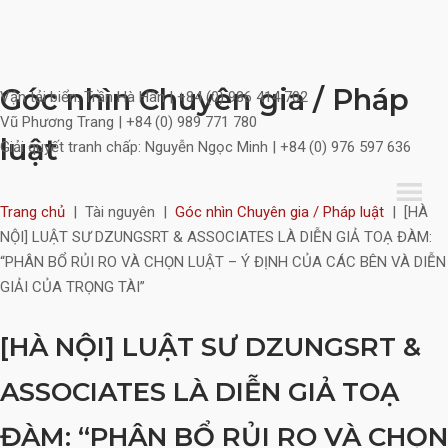
Skip
Góc nhìn Chuyên gia / Pháp
Vận tải biển:
Trần Hà Hân | +84 (0) 986 414 702
to
Vũ Phương Trang | +84 (0) 989 771 780
content
luật
Giải quyết tranh chấp:
Nguyễn Ngọc Minh | +84 (0) 976 597 636
Trang chủ
|
Tài nguyên
|
Góc nhìn Chuyên gia / Pháp luật
|
[HÀ
NỘI] LUẬT SƯ DZUNGSRT & ASSOCIATES LÀ DIỄN GIẢ TOẠ ĐÀM:
“PHÂN BỔ RỦI RO VÀ CHỌN LUẬT – Ý ĐỊNH CỦA CÁC BÊN VÀ DIỄN
GIẢI CỦA TRỌNG TÀI”
[HÀ NỘI] LUẬT SƯ DZUNGSRT &
ASSOCIATES LÀ DIỄN GIẢ TOẠ
ĐÀM: “PHÂN BỔ RỦI RO VÀ CHỌN