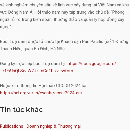
sẻ kinh nghiệm chuyên sâu về lĩnh vực xây dựng tại Việt Nam và khu
vực Đông Nam Á. Hội thảo năm nay tập trung vào chủ đề: “Phòng
ngừa rủi ro trong biên soạn, thương thảo và quản lý hợp đồng xây
dựng”.
Buổi Toạ đàm được tổ chức tại Khách sạn Pan Pacific (số 1 Đường
Thanh Niên, quận Ba Đình, Hà Nội).
Đăng ký trực tiếp buổi Toạ đàm tại:
https://docs.google.com/
…/1FAIpQLScJW7UzLnCqfT…/viewform
Hoặc xem thông tin Hội thảo CCCDR 2024 tại:
https://scl.org.vn/en/events/cccdr2024-en/
Tin tức khác
Publications | Doanh nghiệp & Thương mại