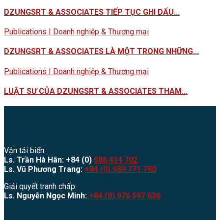
DZUNGSRT & ASSOCIATES TIẾP TỤC GHI DẤU...
Publications | Doanh nghiệp & Thương mại
DZUNGSRT & ASSOCIATES LÀ MỘT TRONG NHỮNG...
Publications | Doanh nghiệp & Thương mại
LUẬT SƯ CỦA DZUNGSRT & ASSOCIATES THAM...
Vận tải biển:
Ls. Trần Hà Hân: +84 (0)
986 414 702
Ls. Vũ Phương Trang:
+84 (0) 989 771 780
Giải quyết tranh chấp:
Ls. Nguyễn Ngọc Minh:
+84 (0) 976 597 636