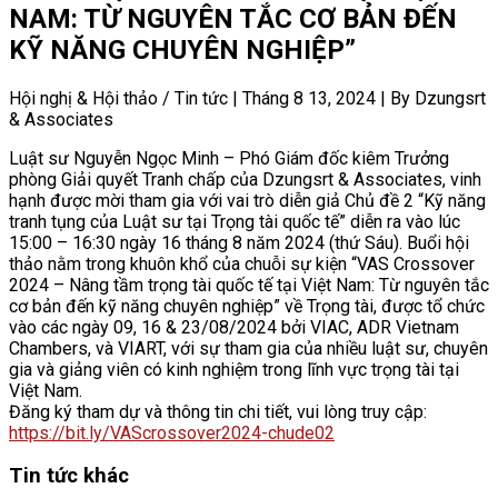
NAM: TỪ NGUYÊN TẮC CƠ BẢN ĐẾN
KỸ NĂNG CHUYÊN NGHIỆP”
Hội nghị & Hội thảo / Tin tức
|
Tháng 8 13, 2024
|
By Dzungsrt
& Associates
Luật sư Nguyễn Ngọc Minh – Phó Giám đốc kiêm Trưởng
phòng Giải quyết Tranh chấp của Dzungsrt & Associates, vinh
hạnh được mời tham gia với vai trò diễn giả Chủ đề 2 “Kỹ năng
tranh tụng của Luật sư tại Trọng tài quốc tế” diễn ra vào lúc
15:00 – 16:30 ngày 16 tháng 8 năm 2024 (thứ Sáu). Buổi hội
thảo nằm trong khuôn khổ của chuỗi sự kiện “VAS Crossover
2024 – Nâng tầm trọng tài quốc tế tại Việt Nam: Từ nguyên tắc
cơ bản đến kỹ năng chuyên nghiệp” về Trọng tài, được tổ chức
vào các ngày 09, 16 & 23/08/2024 bởi VIAC, ADR Vietnam
Chambers, và VIART, với sự tham gia của nhiều luật sư, chuyên
gia và giảng viên có kinh nghiệm trong lĩnh vực trọng tài tại
Việt Nam.
Đăng ký tham dự và thông tin chi tiết, vui lòng truy cập:
https://bit.ly/VAScrossover2024-chude02
Tin tức khác