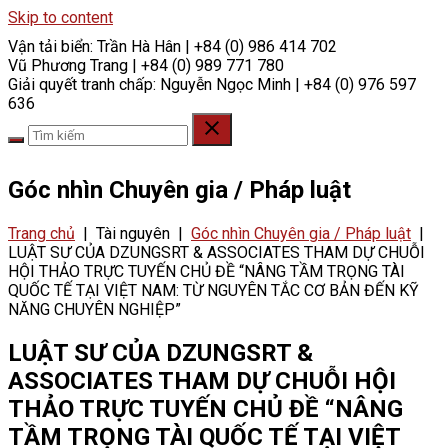
Skip to content
Vận tải biển:
Trần Hà Hân | +84 (0) 986 414 702
Vũ Phương Trang | +84 (0) 989 771 780
Giải quyết tranh chấp:
Nguyễn Ngọc Minh | +84 (0) 976 597
636
Góc nhìn Chuyên gia / Pháp luật
Trang chủ
|
Tài nguyên
|
Góc nhìn Chuyên gia / Pháp luật
|
LUẬT SƯ CỦA DZUNGSRT & ASSOCIATES THAM DỰ CHUỖI
HỘI THẢO TRỰC TUYẾN CHỦ ĐỀ “NÂNG TẦM TRỌNG TÀI
QUỐC TẾ TẠI VIỆT NAM: TỪ NGUYÊN TẮC CƠ BẢN ĐẾN KỸ
NĂNG CHUYÊN NGHIỆP”
LUẬT SƯ CỦA DZUNGSRT &
ASSOCIATES THAM DỰ CHUỖI HỘI
THẢO TRỰC TUYẾN CHỦ ĐỀ “NÂNG
TẦM TRỌNG TÀI QUỐC TẾ TẠI VIỆT