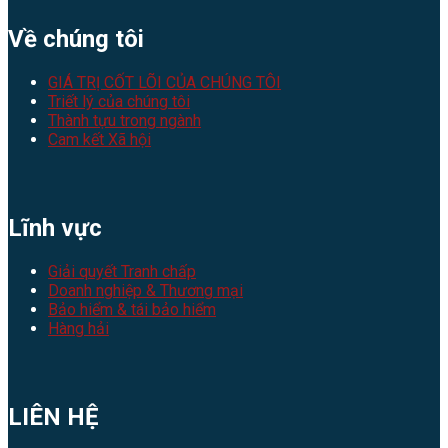
Về chúng tôi
GIÁ TRỊ CỐT LÕI CỦA CHÚNG TÔI
Triết lý của chúng tôi
Thành tựu trong ngành
Cam kết Xã hội
Lĩnh vực
Giải quyết Tranh chấp
Doanh nghiệp & Thương mại
Bảo hiểm & tái bảo hiểm
Hàng hải
LIÊN HỆ