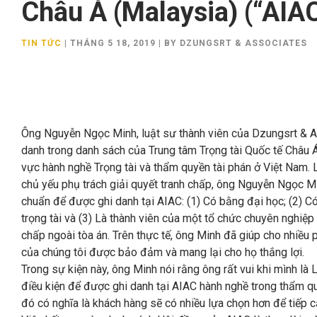
Châu Á (Malaysia) (“AIA
TIN TỨC
|
THÁNG 5 18, 2019
|
BY DZUNGSRT & ASSOCIATES
Ông Nguyễn Ngọc Minh, luật sư thành viên của Dzungsrt & 
danh trong danh sách của Trung tâm Trọng tài Quốc tế Châu Á
vực hành nghề Trọng tài và thẩm quyền tài phán ở Việt Nam. 
chủ yếu phụ trách giải quyết tranh chấp, ông Nguyễn Ngọc M
chuẩn để được ghi danh tại AIAC: (1) Có bằng đại học; (2) Có
trọng tài và (3) Là thành viên của một tổ chức chuyên nghiệp 
chấp ngoài tòa án. Trên thực tế, ông Minh đã giúp cho nhiều 
của chúng tôi được bảo đảm và mang lại cho họ thắng lợi.
Trong sự kiện này, ông Minh nói rằng ông rất vui khi mình là
điều kiện để được ghi danh tại AIAC hành nghề trong thẩm qu
đó có nghĩa là khách hàng sẽ có nhiều lựa chọn hơn để tiếp c