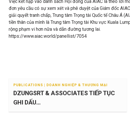
Việc kết nạp vào danh sách Hội đồng của AIAC là theo lời m
đơn yêu cầu có sự xem xét và phê duyệt của Giám đốc AIAC. 
giải quyết tranh chấp, Trung tâm Trọng tài Quốc tế Châu Á (A
tiền thân của mình là Trung tâm Trọng tài Khu vực Kuala Lu
rộng phạm vi hơn nữa và dẫn đường tương lai.
https://www.aiac.world/panellist/7054
PUBLICATIONS | DOANH NGHIỆP & THƯƠNG MẠI
DZUNGSRT & ASSOCIATES TIẾP TỤC
GHI DẤU...