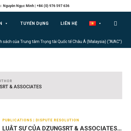
p:
Nguyễn Ngọc Minh | +84 (0) 976 597 636
N
TUYỂN DỤNG
LIÊN HỆ
h sách của Trung tâm Trọng tài Quốc tế Châu Á (Malaysia) (“AIAC”)
UTHOR
SRT & ASSOCIATES
PUBLICATIONS | DISPUTE RESOLUTION
LUẬT SƯ CỦA DZUNGSRT & ASSOCIATES...