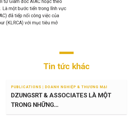
ời từ Giám đốc AIAC hoặc theo
Là một bước tiến trong lĩnh vực
IAC) đã tiếp nối công việc của
mpur (KLRCA) với mục tiêu mở
Tin tức khác
PUBLICATIONS | DOANH NGHIỆP & THƯƠNG MẠI
DZUNGSRT & ASSOCIATES LÀ MỘT
TRONG NHỮNG...