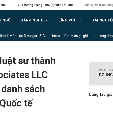
 702
Vũ Phương Trang | +84 (0) 989 771 780
Giải quyết tranh chấ
I NGŨ
HÀNH NGHỀ
LĨNH VỰC
TÀI NGUYÊ
thành viên của Dzungsrt & Associates LLC mới được ghi danh trong dan
luật sư thành
POST A
ociates LLC
DZUNG
 danh sách
Cùng tác giả
 Quốc tế