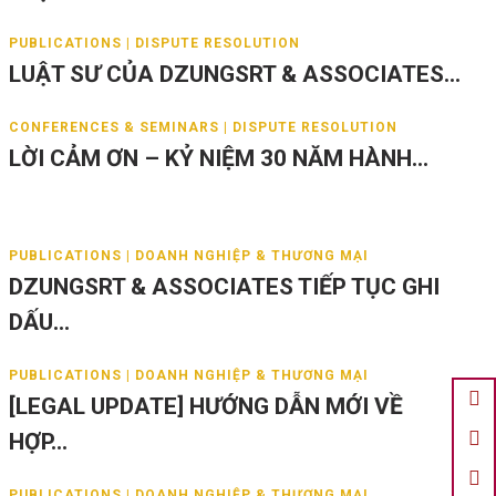
PUBLICATIONS | DISPUTE RESOLUTION
LUẬT SƯ CỦA DZUNGSRT & ASSOCIATES...
CONFERENCES & SEMINARS | DISPUTE RESOLUTION
LỜI CẢM ƠN – KỶ NIỆM 30 NĂM HÀNH...
PUBLICATIONS | DOANH NGHIỆP & THƯƠNG MẠI
DZUNGSRT & ASSOCIATES TIẾP TỤC GHI
DẤU...
PUBLICATIONS | DOANH NGHIỆP & THƯƠNG MẠI
[LEGAL UPDATE] HƯỚNG DẪN MỚI VỀ
HỢP...
PUBLICATIONS | DOANH NGHIỆP & THƯƠNG MẠI