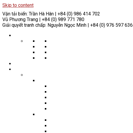
Skip to content
Vận tải biển:
Trần Hà Hân | +84 (0) 986 414 702
Vũ Phương Trang | +84 (0) 989 771 780
Giải quyết tranh chấp:
Nguyễn Ngọc Minh | +84 (0) 976 597 636
VỀ CHÚNG TÔI
Giá trị cốt lõi của chúng tôi
Triết lý của chúng tôi
Thành tựu trong ngành
Cam kết Xã hội
ĐỘI NGŨ
HÀNH NGHỀ
Giải quyết Tranh chấp
Trọng tài
Trọng tài Thương mại & Hàng hóa
Trọng tài Xây dựng
Trọng tài Hàng hải
Trọng tài Năng lượng & Tài nguyên Thiên
Trọng tài Đầu tư
Tranh tụng
Tranh tụng Hàng hải
Tranh tụng Thương mại
Tranh tụng về Cho thi hành