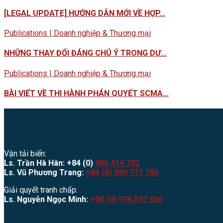
[LEGAL UPDATE] HƯỚNG DẪN MỚI VỀ HỢP...
Publications | Doanh nghiệp & Thương mại
NHỮNG THAY ĐỔI ĐÁNG CHÚ Ý TRONG DỰ...
Publications | Doanh nghiệp & Thương mại
BÀI VIẾT VỀ THI HÀNH PHÁN QUYẾT SCMA...
Vận tải biển:
Ls. Trần Hà Hân: +84 (0)
986 414 702
Ls. Vũ Phương Trang:
+84 (0) 989 771 780
Giải quyết tranh chấp:
Ls. Nguyễn Ngọc Minh:
+84 (0) 976 597 636