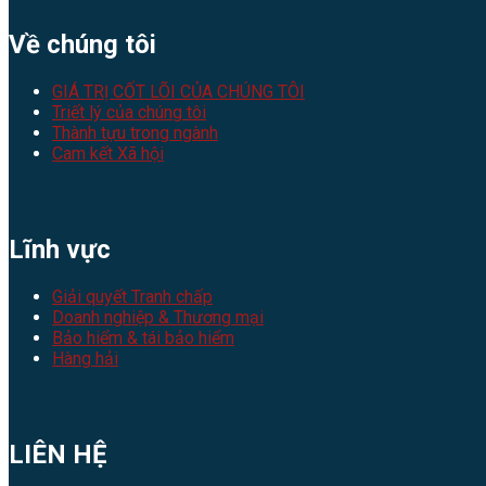
Về chúng tôi
GIÁ TRỊ CỐT LÕI CỦA CHÚNG TÔI
Triết lý của chúng tôi
Thành tựu trong ngành
Cam kết Xã hội
Lĩnh vực
Giải quyết Tranh chấp
Doanh nghiệp & Thương mại
Bảo hiểm & tái bảo hiểm
Hàng hải
LIÊN HỆ