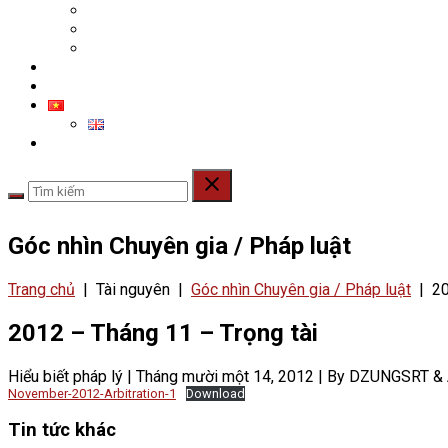
Tin tức
Góc nhìn Chuyên gia / Luật pháp
Hỏi & Đáp
TUYỂN DỤNG
LIÊN HỆ
Góc nhìn Chuyên gia / Pháp luật
Trang chủ
|
Tài nguyên
|
Góc nhìn Chuyên gia / Pháp luật
|
20
2012 – Tháng 11 – Trọng tài
Hiểu biết pháp lý
|
Tháng mười một 14, 2012
|
By DZUNGSRT &
November-2012-Arbitration-1
Download
Tin tức khác