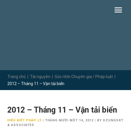
Trang chủ
|
Tài nguyên
|
Góc nhìn Chuyên gia / Pháp luật
|
2012 – Tháng 11 – Vận tải biển
2012 – Tháng 11 – Vận tải biển
HIỂU BIẾT PHÁP LÝ
|
THÁNG MƯỜI MỘT 14, 2012
|
BY DZUNGSRT
& ASSOCIATES