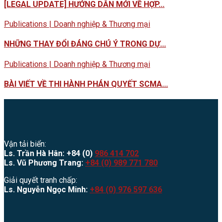
[LEGAL UPDATE] HƯỚNG DẪN MỚI VỀ HỢP...
Publications | Doanh nghiệp & Thương mại
NHỮNG THAY ĐỔI ĐÁNG CHÚ Ý TRONG DỰ...
Publications | Doanh nghiệp & Thương mại
BÀI VIẾT VỀ THI HÀNH PHÁN QUYẾT SCMA...
Vận tải biển:
Ls. Trần Hà Hân: +84 (0)
986 414 702
Ls. Vũ Phương Trang:
+84 (0) 989 771 780
Giải quyết tranh chấp:
Ls. Nguyễn Ngọc Minh:
+84 (0) 976 597 636