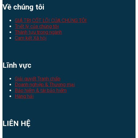
Về chúng tôi
GIÁ TRỊ CỐT LÕI CỦA CHÚNG TÔI
Triết lý của chúng tôi
Thành tựu trong ngành
Cam kết Xã hội
Lĩnh vực
Giải quyết Tranh chấp
Doanh nghiệp & Thương mại
Bảo hiểm & tái bảo hiểm
Hàng hải
LIÊN HỆ