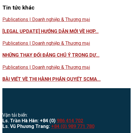
Tin tức khác
Publications | Doanh nghiệp & Thương mại
[LEGAL UPDATE] HƯỚNG DẪN MỚI VỀ HỢP...
Publications | Doanh nghiệp & Thương mại
NHỮNG THAY ĐỔI ĐÁNG CHÚ Ý TRONG DỰ...
Publications | Doanh nghiệp & Thương mại
BÀI VIẾT VỀ THI HÀNH PHÁN QUYẾT SCMA...
Vận tải biển:
Ls. Trần Hà Hân: +84 (0)
986 414 702
Ls. Vũ Phương Trang:
+84 (0) 989 771 780