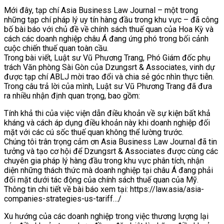
Mới đây, tạp chí Asia Business Law Journal – một trong
những tạp chí pháp lý uy tín hàng đầu trong khu vực – đã công
bố bài báo với chủ đề về chính sách thuế quan của Hoa Kỳ và
cách các doanh nghiệp châu Á đang ứng phó trong bối cảnh
cuộc chiến thuế quan toàn cầu.
Trong bài viết, Luật sư Vũ Phương Trang, Phó Giám đốc phụ
trách Văn phòng Sài Gòn của Dzungsrt & Associates, vinh dự
được tạp chí ABLJ mời trao đổi và chia sẻ góc nhìn thực tiễn.
Trong câu trả lời của mình, Luật sư Vũ Phương Trang đã đưa
ra nhiều nhận định quan trọng, bao gồm:
Tính khả thi của việc viện dẫn điều khoản về sự kiện bất khả
kháng và cách áp dụng điều khoản này khi doanh nghiệp đối
mặt với các cú sốc thuế quan không thể lường trước.
Chúng tôi trân trọng cảm ơn Asia Business Law Journal đã tin
tưởng và tạo cơ hội để Dzungsrt & Associates được cùng các
chuyên gia pháp lý hàng đầu trong khu vực phân tích, nhận
diện những thách thức mà doanh nghiệp tại châu Á đang phải
đối mặt dưới tác động của chính sách thuế quan của Mỹ.
Thông tin chi tiết về bài báo xem tại: https://law.asia/asia-
companies-strategies-us-tariff…/
Xu hướng của các doanh nghiệp trong việc thương lượng lại