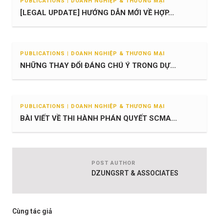
PUBLICATIONS | DOANH NGHIỆP & THƯƠNG MẠI
[LEGAL UPDATE] HƯỚNG DẪN MỚI VỀ HỢP...
PUBLICATIONS | DOANH NGHIỆP & THƯƠNG MẠI
NHỮNG THAY ĐỔI ĐÁNG CHÚ Ý TRONG DỰ...
PUBLICATIONS | DOANH NGHIỆP & THƯƠNG MẠI
BÀI VIẾT VỀ THI HÀNH PHÁN QUYẾT SCMA...
POST AUTHOR
DZUNGSRT & ASSOCIATES
Cùng tác giả