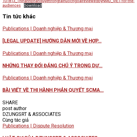
101813_ThihanhphanquyettrongtainuocngoaireviewedbyNMD_VIET-for-the-
audiences
Download
Tin tức khác
Publications | Doanh nghiệp & Thương mại
[LEGAL UPDATE] HƯỚNG DẪN MỚI VỀ HỢP...
Publications | Doanh nghiệp & Thương mại
NHỮNG THAY ĐỔI ĐÁNG CHÚ Ý TRONG DỰ...
Publications | Doanh nghiệp & Thương mại
BÀI VIẾT VỀ THI HÀNH PHÁN QUYẾT SCMA...
SHARE
post author
DZUNGSRT & ASSOCIATES
Cùng tác giả
Publications | Dispute Resolution