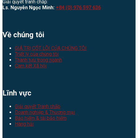
Giải quyết tranh chấp:
Ls. Nguyễn Ngọc Minh:
+84 (0) 976 597 636
Về chúng tôi
GIÁ TRỊ CỐT LÕI CỦA CHÚNG TÔI
Triết lý của chúng tôi
Thành tựu trong ngành
Cam kết Xã hội
Lĩnh vực
Giải quyết Tranh chấp
Doanh nghiệp & Thương mại
Bảo hiểm & tái bảo hiểm
Hàng hải