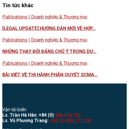
Tin tức khác
Publications | Doanh nghiệp & Thương mại
[LEGAL UPDATE] HƯỚNG DẪN MỚI VỀ HỢP...
Publications | Doanh nghiệp & Thương mại
NHỮNG THAY ĐỔI ĐÁNG CHÚ Ý TRONG DỰ...
Publications | Doanh nghiệp & Thương mại
BÀI VIẾT VỀ THI HÀNH PHÁN QUYẾT SCMA...
Vận tải biển:
Ls. Trần Hà Hân: +84 (0)
986 414 702
Ls. Vũ Phương Trang:
+84 (0) 989 771 780