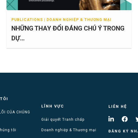
PUBLICATIONS | DOANH NGHIỆP & THƯƠNG MẠI
NHỮNG THAY ĐỔI ĐÁNG CHÚ Ý TRONG
DỰ...
TÔI
LĨNH VỰC
LIÊN HỆ
 LÕI CỦA CHÚNG
Giải quyết Tranh chấp
chúng tôi
Doanh nghiệp & Thương mại
ĐĂNG KÝ NH