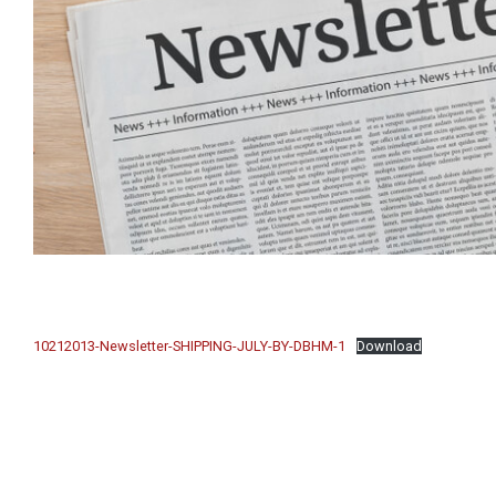
10212013-Newsletter-SHIPPING-JULY-BY-DBHM-1
Download