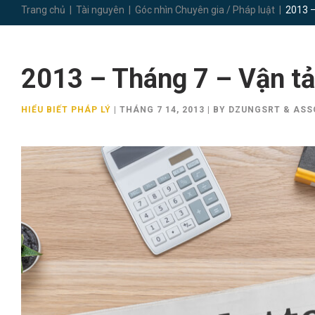
Trang chủ
|
Tài nguyên
|
Góc nhìn Chuyên gia / Pháp luật
|
2013 –
2013 – Tháng 7 – Vận tả
HIỂU BIẾT PHÁP LÝ
|
THÁNG 7 14, 2013
|
BY DZUNGSRT & ASS