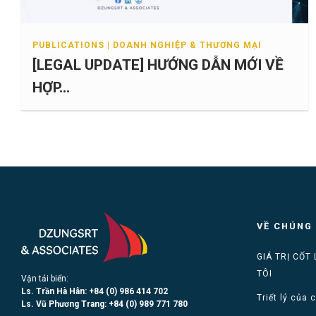
PUBLICATIONS | DOANH NGHIỆP & THƯƠNG MẠI
[LEGAL UPDATE] HƯỚNG DẪN MỚI VỀ
HỢP...
VỀ CHÚNG 
GIÁ TRỊ CỐT
TÔI
Vận tải biển:
Ls. Trần Hà Hân: +84 (0)
986 414 702
Triết lý của 
Ls. Vũ Phương Trang:
+84 (0) 989 771 780