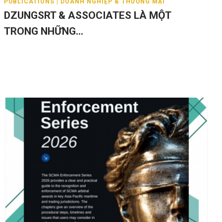
PUBLICATIONS | DOANH NGHIỆP & THƯƠNG MẠI
DZUNGSRT & ASSOCIATES LÀ MỘT
TRONG NHỮNG...