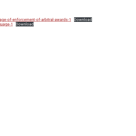
ge-of-enforcement-of-arbitral-awards-1
Download
guage-1
Download