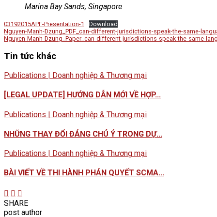
Marina Bay Sands, Singapore
03192015APF-Presentation-1
Download
Nguyen-Manh-Dzung_PDF_can-different-jurisdictions-speak-the-same-langua
Nguyen-Manh-Dzung_Paper_can-different-jurisdictions-speak-the-same-lan
Tin tức khác
Publications | Doanh nghiệp & Thương mại
[LEGAL UPDATE] HƯỚNG DẪN MỚI VỀ HỢP...
Publications | Doanh nghiệp & Thương mại
NHỮNG THAY ĐỔI ĐÁNG CHÚ Ý TRONG DỰ...
Publications | Doanh nghiệp & Thương mại
BÀI VIẾT VỀ THI HÀNH PHÁN QUYẾT SCMA...
SHARE
post author