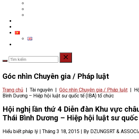
Tin tức
Góc nhìn Chuyên gia / Luật pháp
Hỏi & Đáp
TUYỂN DỤNG
LIÊN HỆ
Góc nhìn Chuyên gia / Pháp luật
Trang chủ
|
Tài nguyên
|
Góc nhìn Chuyên gia / Pháp luật
|
Hộ
Bình Dương – Hiệp hội luật sư quốc tế (IBA) tổ chức
Hội nghị lần thứ 4 Diễn đàn Khu vực châ
Thái Bình Dương – Hiệp hội luật sư quốc 
Hiểu biết pháp lý
|
Tháng 3 18, 2015
|
By DZUNGSRT & ASSOCI