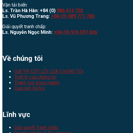
Vận tải biển:
Ls. Trần Hà Hân: +84 (0)
986 414 702
Ls. Vũ Phương Trang:
+84 (0) 989 771 780
Giải quyết tranh chấp:
Ls. Nguyễn Ngọc Minh:
+84 (0) 976 597 636
Về chúng tôi
GIÁ TRỊ CỐT LÕI CỦA CHÚNG TÔI
Triết lý của chúng tôi
Thành tựu trong ngành
Cam kết Xã hội
Lĩnh vực
Giải quyết Tranh chấp