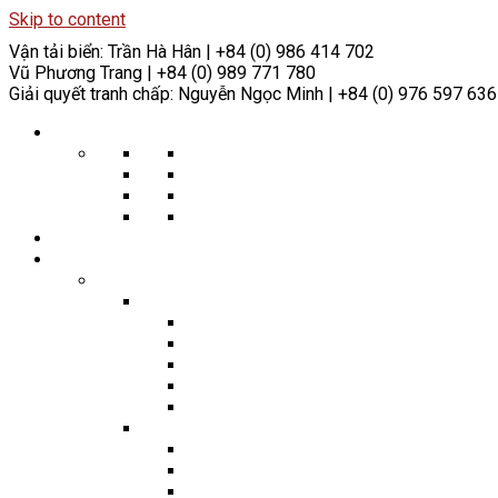
Skip to content
Vận tải biển:
Trần Hà Hân | +84 (0) 986 414 702
Vũ Phương Trang | +84 (0) 989 771 780
Giải quyết tranh chấp:
Nguyễn Ngọc Minh | +84 (0) 976 597 636
VỀ CHÚNG TÔI
Giá trị cốt lõi của chúng tôi
Triết lý của chúng tôi
Thành tựu trong ngành
Cam kết Xã hội
ĐỘI NGŨ
HÀNH NGHỀ
Giải quyết Tranh chấp
Trọng tài
Trọng tài Thương mại & Hàng hóa
Trọng tài Xây dựng
Trọng tài Hàng hải
Trọng tài Năng lượng & Tài nguyên Thiên
Trọng tài Đầu tư
Tranh tụng
Tranh tụng Hàng hải
Tranh tụng Thương mại
Tranh tụng về Cho thi hành