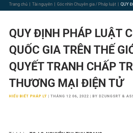
Trang chủ
|
Tài nguyên
|
Góc nhìn Chuyên gia / Pháp luật
|
QUY Đ
QUY ĐỊNH PHÁP LUẬT 
QUỐC GIA TRÊN THẾ GIỚ
QUYẾT TRANH CHẤP T
THƯƠNG MẠI ĐIỆN TỬ
HIỂU BIẾT PHÁP LÝ
|
THÁNG 12 06, 2022
|
BY DZUNGSRT & AS