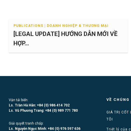
PUBLICATIONS | DOANH NGHIỆP & THƯƠNG MẠI
[LEGAL UPDATE] HƯỚNG DẪN MỚI VỀ
HỢP...
VỀ CHÚNG 
Vận tải biển:
Ls. Trần Hà Hân: +84 (0)
986 414 702
Ls. Vũ Phương Trang:
+84 (0) 989 771 780
GIÁ TRỊ CỐT
TÔI
Giải quyết tranh chấp:
Ls. Nguyễn Ngọc Minh:
+84 (0) 976 597 636
Triết lý của 