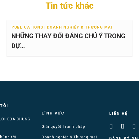
Tin tức khác
PUBLICATIONS | DOANH NGHIỆP & THƯƠNG MẠI
NHỮNG THAY ĐỔI ĐÁNG CHÚ Ý TRONG
DỰ...
TÔI
LĨNH VỰC
LIÊN HỆ
 LÕI CỦA CHÚNG
Giải quyết Tranh chấp
chúng tôi
Doanh nghiệp & Thương mại
ĐĂNG KÝ NH