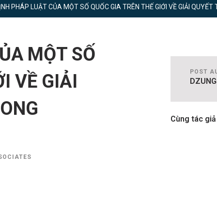
ỊNH PHÁP LUẬT CỦA MỘT SỐ QUỐC GIA TRÊN THẾ GIỚI VỀ GIẢI QUYẾ
CỦA MỘT SỐ
POST A
I VỀ GIẢI
DZUNG
RONG
Cùng tác giả
SOCIATES