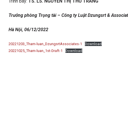
Trình bày:
TS. LS. NGUYỄN THỊ THU TRANG
Trưởng
phòng
Trọng
tài
–
Công
ty Luật Dzungsrt & Associa
Hà Nội, 06/12/2022
20221203_Tham-luan_DzungsrtAssociates-1
Download
20221025_Tham-luan_1st-Draft-1
Download