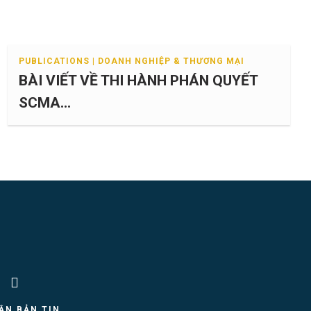
PUBLICATIONS | DOANH NGHIỆP & THƯƠNG MẠI
BÀI VIẾT VỀ THI HÀNH PHÁN QUYẾT
SCMA...
ẬN BẢN TIN