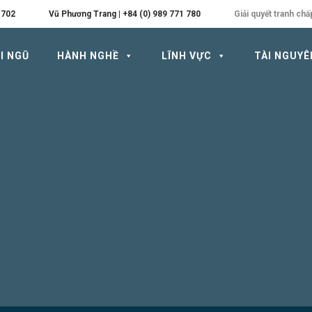
 702
Vũ Phương Trang | +84 (0) 989 771 780
Giải quyết tranh chấ
I NGŨ
HÀNH NGHỀ
LĨNH VỰC
TÀI NGUYÊ