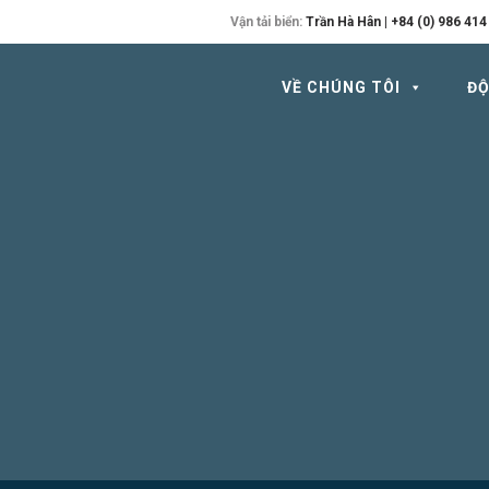
Vận tải biển:
Trần Hà Hân | +84 (0) 986 414
VỀ CHÚNG TÔI
ĐỘ